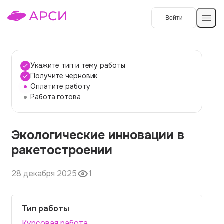
Войти
Создать работу
Укажите тип и тему работы
Получите черновик
Оплатите работу
Темы работ
Работа готова
О сервисе
Экологические инновации в
Контакты
О компании
ракетостроении
Наши гарантии
28 декабря 2025
1
Порядок оплаты
Вопросы и ответы
Тип работы
Отзывы
Курсовая работа