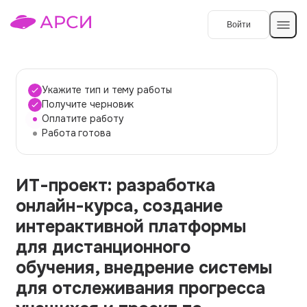
Войти
Создать работу
Укажите тип и тему работы
Получите черновик
Оплатите работу
Темы работ
Работа готова
О сервисе
ИТ-проект: разработка
Контакты
О компании
онлайн-курса, создание
Наши гарантии
интерактивной платформы
Порядок оплаты
для дистанционного
обучения, внедрение системы
Вопросы и ответы
для отслеживания прогресса
Отзывы