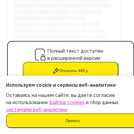
Полный текст доступен
в расширенной версии
Оплатить 449 р.
Используем cookie и сервисы веб-аналитики
Оставаясь на нашем сайте, вы даете согласие
на использование
файлов cookies
и сбор данных
системами веб-аналитики
Расчет стоимости
Принять
Экспорт файла в Word
Уникальность текста: от 90%