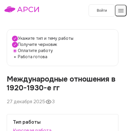
Войти
Создать работу
Укажите тип и тему работы
Получите черновик
Оплатите работу
Темы работ
Работа готова
О сервисе
Международные отношения в
Контакты
О компании
1920-1930-е гг
Наши гарантии
27 декабря 2025
3
Порядок оплаты
Вопросы и ответы
Тип работы
Отзывы
Курсовая работа