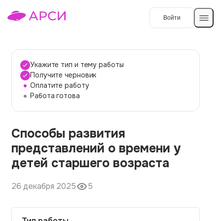
Войти
Создать работу
Укажите тип и тему работы
Получите черновик
Оплатите работу
Темы работ
Работа готова
О сервисе
Способы развития
Контакты
О компании
представлений о времени у
Наши гарантии
детей старшего возраста
Порядок оплаты
26 декабря 2025
5
Вопросы и ответы
Отзывы
Тип работы