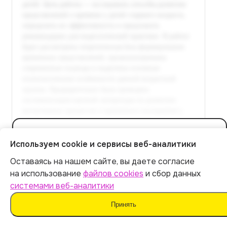
Полный текст доступен
Используем cookie и сервисы веб-аналитики
в расширенной версии
Оставаясь на нашем сайте, вы даете согласие
Итог:
449
р.
Оплатить 449 р.
на использование
файлов cookies
и сбор данных
системами веб-аналитики
Оплатить
Принять