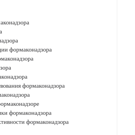
маконадзора
а
надзора
ции формаконадзора
рмаконадзора
зора
аконадзора
твования формаконадзора
маконадзора
формаконадзоре
ики формаконадзора
тивности формаконадзора