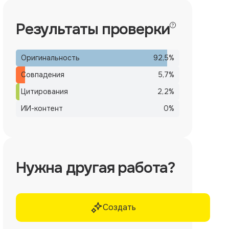
Результаты проверки
Оригинальность
92,5
%
Совпадения
5,7
%
Цитирования
2,2
%
ИИ-контент
0
%
Нужна другая работа?
Создать