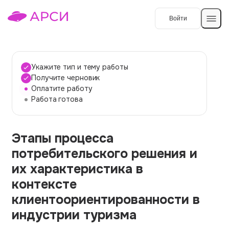
Войти
Создать работу
Укажите тип и тему работы
Получите черновик
Оплатите работу
Темы работ
Работа готова
О сервисе
Этапы процесса
Контакты
О компании
потребительского решения и
Наши гарантии
их характеристика в
Порядок оплаты
контексте
клиентоориентированности в
Вопросы и ответы
индустрии туризма
Отзывы