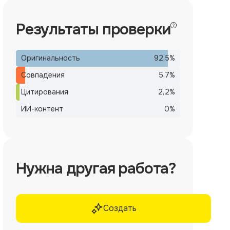
Результаты проверки
Оригинальность
92,5
%
Совпадения
5,7
%
Цитирования
2,2
%
ИИ-контент
0
%
Нужна другая работа?
Создать