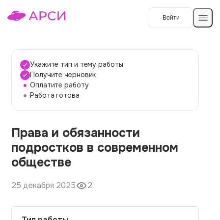
Войти
Создать работу
Укажите тип и тему работы
Получите черновик
Оплатите работу
Темы работ
Работа готова
О сервисе
Права и обязанности
Контакты
О компании
подростков в современном
Наши гарантии
обществе
Порядок оплаты
25 декабря 2025
2
Вопросы и ответы
Отзывы
Тип работы