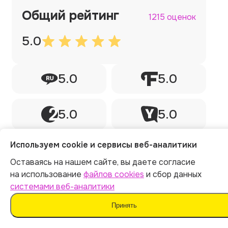
Общий рейтинг
1215 оценок
5.0
5.0
5.0
5.0
5.0
Используем cookie и сервисы веб-аналитики
Оставаясь на нашем сайте, вы даете согласие
Курсовая работа
на использование
файлов cookies
и сбор данных
системами веб-аналитики
Делал тут курсовую работу через ии по
Принять
философии. Тема сложная. Боялся, что