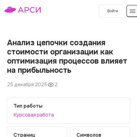
Войти
Создать работу
Анализ цепочки создания
стоимости организации как
Темы работ
оптимизация процессов влияет
на прибыльность
О сервисе
Контакты
О компании
25 декабря 2025
2
Наши гарантии
Тип работы
Порядок оплаты
Курсовая работа
Вопросы и ответы
Отзывы
Страниц
Символов