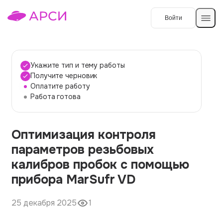
Войти
Создать работу
Укажите тип и тему работы
Получите черновик
Оплатите работу
Темы работ
Работа готова
О сервисе
Оптимизация контроля
Контакты
О компании
параметров резьбовых
Наши гарантии
калибров пробок с помощью
Порядок оплаты
прибора MarSufr VD
Вопросы и ответы
25 декабря 2025
1
Отзывы