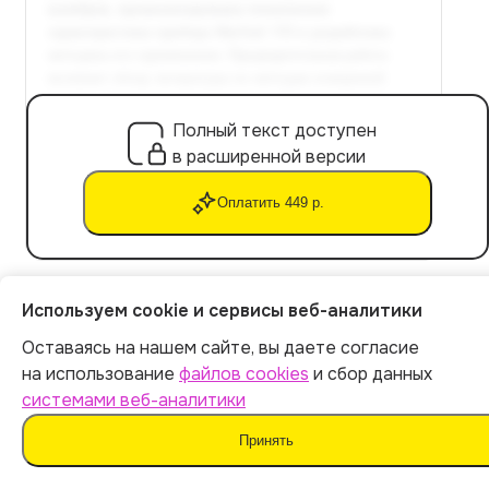
Полный текст доступен
в расширенной версии
Оплатить 449 р.
Используем cookie и сервисы веб-аналитики
Расчет стоимости
Оставаясь на нашем сайте, вы даете согласие
на использование
файлов cookies
и сбор данных
системами веб-аналитики
Экспорт файла в Word
Уникальность текста: от 90%
Принять
Не обнаруживается ИИ-детекторами
Готовая курсовая работа за 5 минут