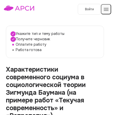
Войти
Создать работу
Укажите тип и тему работы
Получите черновик
Оплатите работу
Темы работ
Работа готова
О сервисе
Характеристики
Контакты
О компании
современного социума в
Наши гарантии
социологической теории
Порядок оплаты
Зигмунда Баумана (на
примере работ «Текучая
Вопросы и ответы
современность» и
Отзывы