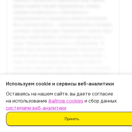
Используем cookie и сервисы веб-аналитики
Оставаясь на нашем сайте, вы даете согласие
Полный текст доступен
Итог:
449
р.
на использование
файлов cookies
и сбор данных
в расширенной версии
системами веб-аналитики
Оплатить 449 р.
Оплатить
Принять