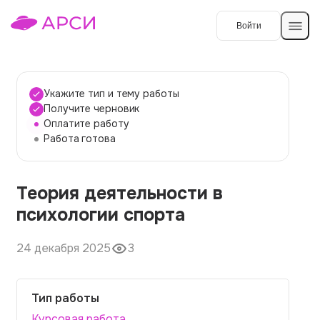
Войти
Создать работу
Укажите тип и тему работы
Получите черновик
Оплатите работу
Темы работ
Работа готова
О сервисе
Теория деятельности в
Контакты
О компании
психологии спорта
Наши гарантии
24 декабря 2025
3
Порядок оплаты
Вопросы и ответы
Тип работы
Отзывы
Курсовая работа