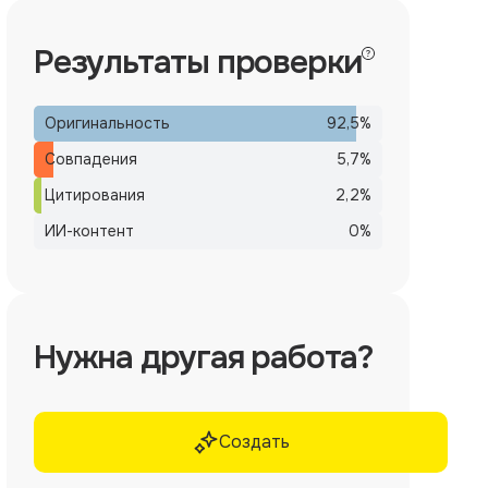
Результаты проверки
Оригинальность
92,5
%
Совпадения
5,7
%
Цитирования
2,2
%
ИИ-контент
0
%
Нужна другая работа?
Создать