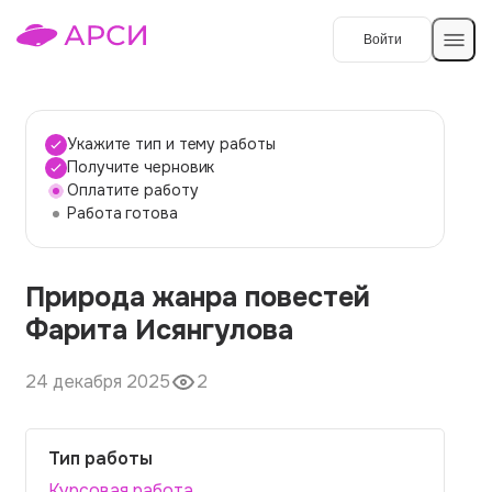
Войти
Создать работу
Укажите тип и тему работы
Получите черновик
Оплатите работу
Темы работ
Работа готова
О сервисе
Природа жанра повестей
Контакты
О компании
Фарита Исянгулова
Наши гарантии
24 декабря 2025
2
Порядок оплаты
Вопросы и ответы
Тип работы
Отзывы
Курсовая работа