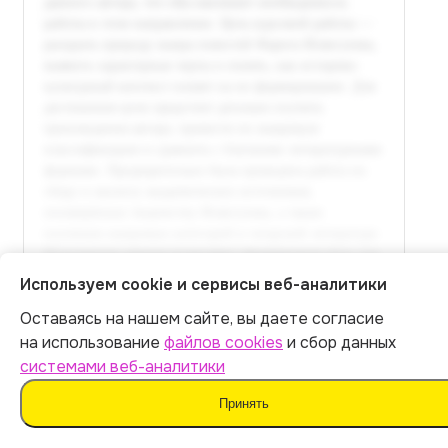
Используем cookie и сервисы веб-аналитики
Оставаясь на нашем сайте, вы даете согласие
Полный текст доступен
Итог:
449
р.
на использование
файлов cookies
и сбор данных
в расширенной версии
системами веб-аналитики
Оплатить 449 р.
Оплатить
Принять