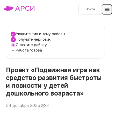
Войти
Создать работу
Укажите тип и тему работы
Получите черновик
Оплатите работу
Темы работ
Работа готова
О сервисе
Проект «Подвижная игра как
Контакты
О компании
средство развития быстроты
Наши гарантии
и ловкости у детей
Порядок оплаты
дошкольного возраста»
Вопросы и ответы
24 декабря 2025
3
Отзывы