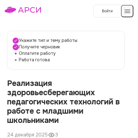
Войти
Создать работу
Укажите тип и тему работы
Получите черновик
Оплатите работу
Темы работ
Работа готова
О сервисе
Реализация
Контакты
О компании
здоровьесберегающих
Наши гарантии
педагогических технологий в
Порядок оплаты
работе с младшими
школьниками
Вопросы и ответы
Отзывы
24 декабря 2025
3