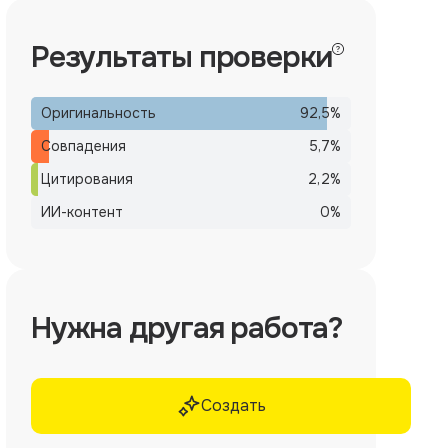
Результаты проверки
Оригинальность
92,5
%
Совпадения
5,7
%
Цитирования
2,2
%
ИИ-контент
0
%
Нужна другая работа?
Создать