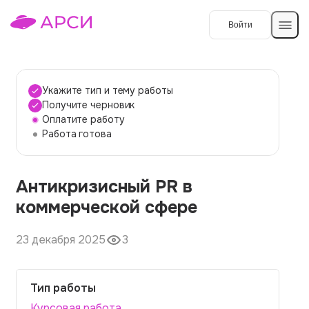
Войти
Создать работу
Укажите тип и тему работы
Получите черновик
Оплатите работу
Темы работ
Работа готова
О сервисе
Антикризисный PR в
Контакты
О компании
коммерческой сфере
Наши гарантии
23 декабря 2025
3
Порядок оплаты
Вопросы и ответы
Тип работы
Отзывы
Курсовая работа