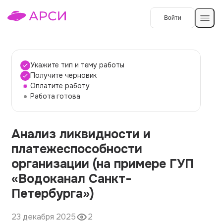
Войти
Создать работу
Укажите тип и тему работы
Получите черновик
Оплатите работу
Темы работ
Работа готова
О сервисе
Анализ ликвидности и
Контакты
О компании
платежеспособности
Наши гарантии
организации (на примере ГУП
Порядок оплаты
«Водоканал Санкт-
Петербурга»)
Вопросы и ответы
Отзывы
23 декабря 2025
2