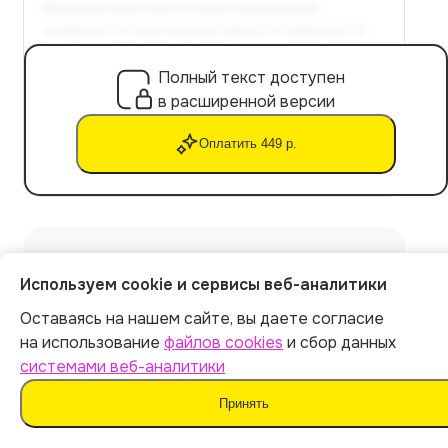
Полный текст доступен
в расширенной версии
Оплатить 449 р.
Расчет стоимости
Используем cookie и сервисы веб-аналитики
Оставаясь на нашем сайте, вы даете согласие
Экспорт файла в Word
на использование
файлов cookies
и сбор данных
Уникальность текста: от 90%
системами веб-аналитики
Не обнаруживается ИИ-детекторами
Готовая курсовая работа за 5 минут
Принять