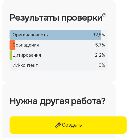
Результаты проверки
Оригинальность
92,5
%
Совпадения
5,7
%
Цитирования
2,2
%
ИИ-контент
0
%
Нужна другая работа?
Создать