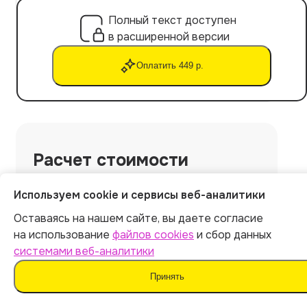
Полный текст доступен
в расширенной версии
Оплатить 449 р.
Расчет стоимости
Экспорт файла в Word
Используем cookie и сервисы веб-аналитики
Уникальность текста: от 90%
Оставаясь на нашем сайте, вы даете согласие
Не обнаруживается ИИ-детекторами
на использование
файлов cookies
и сбор данных
Готовая курсовая работа за 5 минут
системами веб-аналитики
Принять
Скрыть работу
+
69
р.