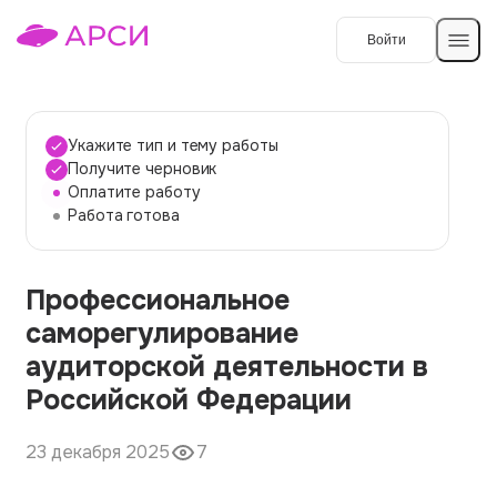
Войти
Создать работу
Укажите тип и тему работы
Получите черновик
Оплатите работу
Темы работ
Работа готова
О сервисе
Профессиональное
Контакты
О компании
саморегулирование
Наши гарантии
аудиторской деятельности в
Порядок оплаты
Российской Федерации
Вопросы и ответы
23 декабря 2025
7
Отзывы