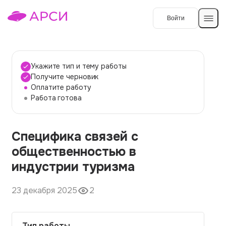
Войти
Создать работу
Укажите тип и тему работы
Получите черновик
Оплатите работу
Темы работ
Работа готова
О сервисе
Специфика связей с
Контакты
О компании
общественностью в
Наши гарантии
индустрии туризма
Порядок оплаты
23 декабря 2025
2
Вопросы и ответы
Отзывы
Тип работы