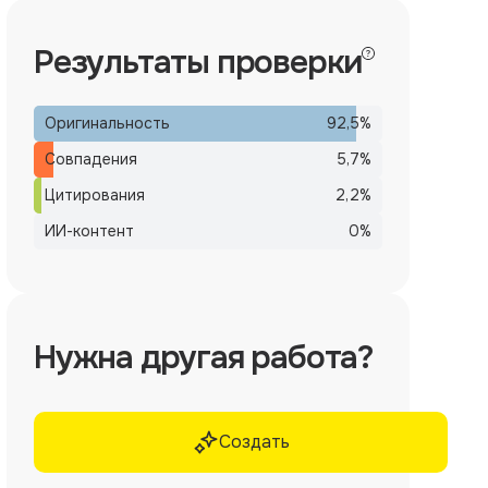
Результаты проверки
Оригинальность
92,5
%
Совпадения
5,7
%
Цитирования
2,2
%
ИИ-контент
0
%
Нужна другая работа?
Создать