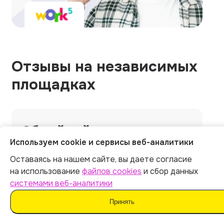
Отзывы на независимых
площадках
Общий рейтинг
1215 оценок
Используем cookie и сервисы веб-аналитики
5.0
Оставаясь на нашем сайте, вы даете согласие
на использование
файлов cookies
и сбор данных
системами веб-аналитики
5.0
5.0
Принять