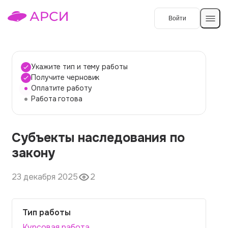
Войти
Создать работу
Укажите тип и тему работы
Получите черновик
Оплатите работу
Темы работ
Работа готова
О сервисе
Субъекты наследования по
Контакты
О компании
закону
Наши гарантии
23 декабря 2025
2
Порядок оплаты
Вопросы и ответы
Тип работы
Отзывы
Курсовая работа