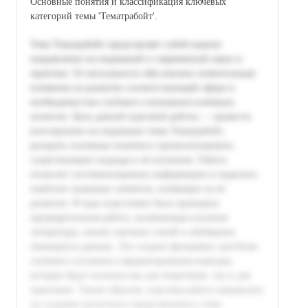
Основные понятия и классификация ключевых
категорий темы 'Тематрaбойт'.