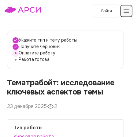
Войти
Создать работу
Укажите тип и тему работы
Получите черновик
Оплатите работу
Темы работ
Работа готова
О сервисе
Тематрaбойт: исследование
Контакты
О компании
ключевых аспектов темы
Наши гарантии
23 декабря 2025
2
Порядок оплаты
Вопросы и ответы
Тип работы
Отзывы
Курсовая работа