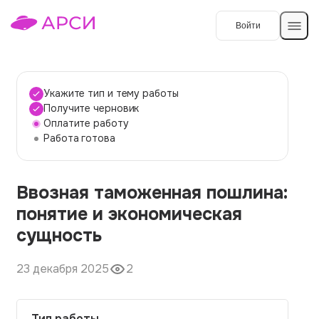
Войти
Создать работу
Укажите тип и тему работы
Получите черновик
Оплатите работу
Темы работ
Работа готова
О сервисе
Ввозная таможенная пошлина:
Контакты
О компании
понятие и экономическая
Наши гарантии
сущность
Порядок оплаты
23 декабря 2025
2
Вопросы и ответы
Отзывы
Тип работы