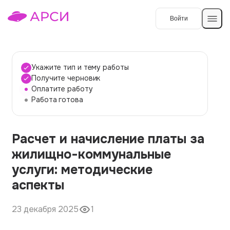
Войти
Создать работу
Укажите тип и тему работы
Получите черновик
Оплатите работу
Темы работ
Работа готова
О сервисе
Расчет и начисление платы за
Контакты
О компании
жилищно-коммунальные
Наши гарантии
услуги: методические
Порядок оплаты
аспекты
Вопросы и ответы
23 декабря 2025
1
Отзывы