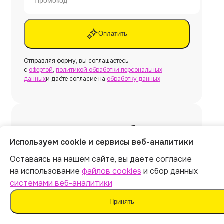
Оплатить
Отправляя форму, вы соглашаетесь
с
офертой
,
политикой обработки персональных
данных
и даёте согласие на
обработку данных
Нужна другая работа?
Используем cookie и сервисы веб-аналитики
Оставаясь на нашем сайте, вы даете согласие
Создать
на использование
файлов cookies
и сбор данных
системами веб-аналитики
Принять
Нужна
курсовая работа