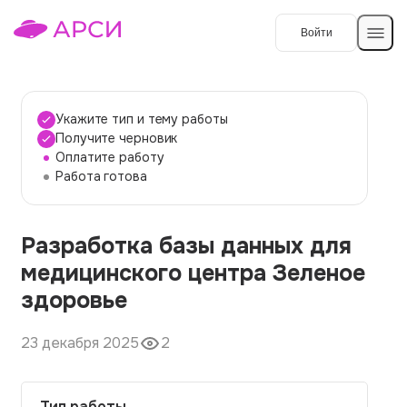
Войти
Создать работу
Укажите тип и тему работы
Получите черновик
Оплатите работу
Темы работ
Работа готова
О сервисе
Разработка базы данных для
Контакты
О компании
медицинского центра Зеленое
Наши гарантии
здоровье
Порядок оплаты
23 декабря 2025
2
Вопросы и ответы
Отзывы
Тип работы