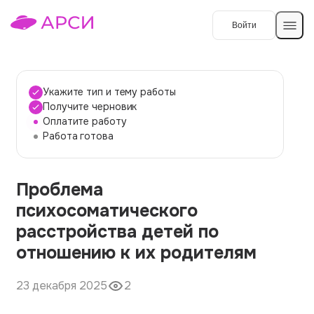
Войти
Создать работу
Укажите тип и тему работы
Получите черновик
Оплатите работу
Темы работ
Работа готова
О сервисе
Проблема
Контакты
О компании
психосоматического
Наши гарантии
расстройства детей по
Порядок оплаты
отношению к их родителям
Вопросы и ответы
23 декабря 2025
2
Отзывы