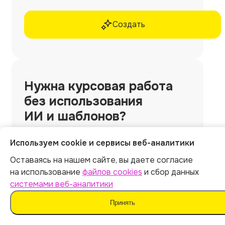
Создать
Нужна
курсовая работа
без использования
ИИ и шаблонов?
Закажите у профессиональных экспертов
Используем cookie и сервисы веб-аналитики
Work5
Оставаясь на нашем сайте, вы даете согласие
🎁 10% скидка по промокоду ARCY10
на использование
файлов cookies
и сбор данных
системами веб-аналитики
Принять
Заказать со скидкой