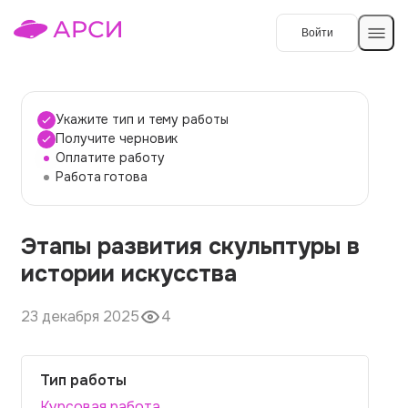
Войти
Создать работу
Укажите тип и тему работы
Получите черновик
Оплатите работу
Темы работ
Работа готова
О сервисе
Этапы развития скульптуры в
Контакты
О компании
истории искусства
Наши гарантии
23 декабря 2025
4
Порядок оплаты
Вопросы и ответы
Тип работы
Отзывы
Курсовая работа