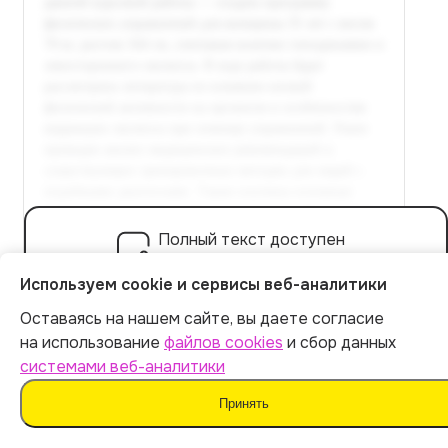
Полный текст доступен
в расширенной версии
Используем cookie и сервисы веб-аналитики
Оплатить 449 р.
Оставаясь на нашем сайте, вы даете согласие
Итог:
449
р.
на использование
файлов cookies
и сбор данных
системами веб-аналитики
3.2 Рекомендации по технике
Оплатить
Принять
выполнения и безопасности тренировок