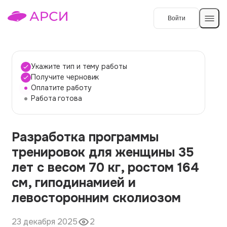
Войти
Создать работу
Укажите тип и тему работы
Получите черновик
Оплатите работу
Темы работ
Работа готова
О сервисе
Разработка программы
Контакты
О компании
тренировок для женщины 35
Наши гарантии
лет с весом 70 кг, ростом 164
Порядок оплаты
см, гиподинамией и
левосторонним сколиозом
Вопросы и ответы
Отзывы
23 декабря 2025
2