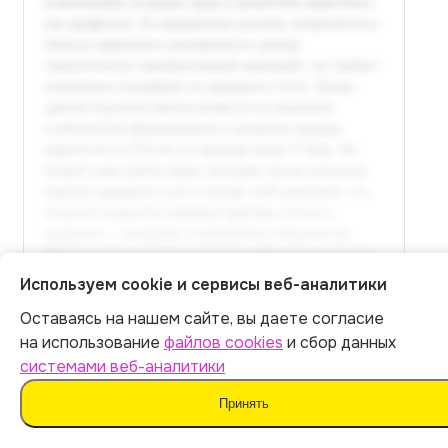
Используем cookie и сервисы веб-аналитики
Оставаясь на нашем сайте, вы даете согласие
Итог:
449
р.
на использование
файлов cookies
и сбор данных
Полный текст доступен
системами веб-аналитики
в расширенной версии
Оплатить
Принять
Оплатить 449 р.