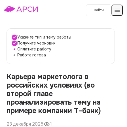
Войти
Создать работу
Укажите тип и тему работы
Получите черновик
Оплатите работу
Темы работ
Работа готова
О сервисе
Карьера маркетолога в
Контакты
О компании
российских условиях (во
Наши гарантии
второй главе
Порядок оплаты
проанализировать тему на
примере компании Т-банк)
Вопросы и ответы
Отзывы
23 декабря 2025
1