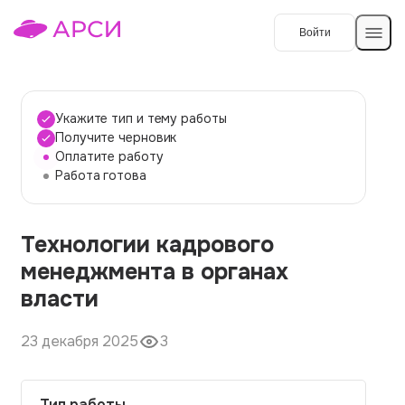
Войти
Создать работу
Укажите тип и тему работы
Получите черновик
Оплатите работу
Темы работ
Работа готова
О сервисе
Технологии кадрового
Контакты
О компании
менеджмента в органах
Наши гарантии
власти
Порядок оплаты
23 декабря 2025
3
Вопросы и ответы
Отзывы
Тип работы