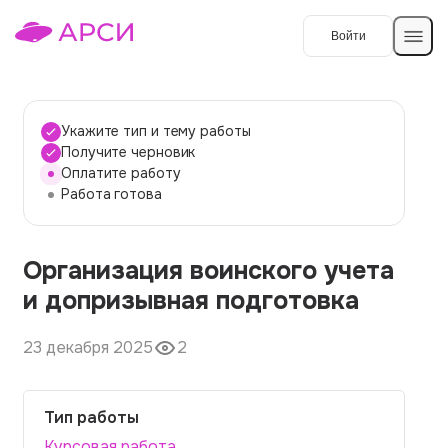
Войти
Создать работу
Укажите тип и тему работы
Получите черновик
Оплатите работу
Темы работ
Работа готова
О сервисе
Организация воинского учета
Контакты
О компании
и допризывная подготовка
Наши гарантии
23 декабря 2025
2
Порядок оплаты
Вопросы и ответы
Тип работы
Отзывы
Курсовая работа