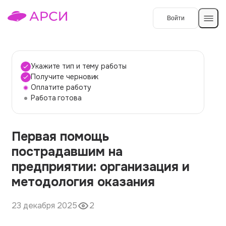
Войти
Создать работу
Укажите тип и тему работы
Получите черновик
Оплатите работу
Темы работ
Работа готова
О сервисе
Первая помощь
Контакты
О компании
пострадавшим на
Наши гарантии
предприятии: организация и
Порядок оплаты
методология оказания
Вопросы и ответы
23 декабря 2025
2
Отзывы