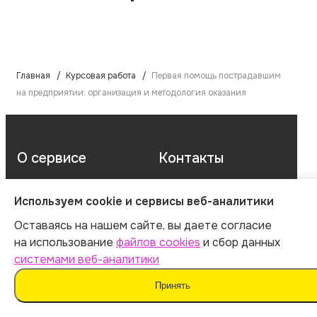
Главная
Курсовая работа
Первая помощь пострадавшим
на предприятии: организация и методология оказания
О сервисе
Контакты
Используем cookie и сервисы веб-аналитики
О компании
client@arcy.ru
Наши гарантии
Вопросы
Оставаясь на нашем сайте, вы даете согласие
Порядок оплаты
и предложения —
на использование
файлов cookies
и сбор данных
Вопросы и
@arcy_supportbot
системами веб-аналитики
ответы
Принять
Отзывы