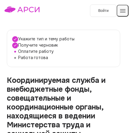
Войти
Создать работу
Укажите тип и тему работы
Получите черновик
Оплатите работу
Темы работ
Работа готова
О сервисе
Координируемая служба и
Контакты
О компании
внебюджетные фонды,
Наши гарантии
совещательные и
Порядок оплаты
координационные органы,
находящиеся в ведении
Вопросы и ответы
Министерства труда и
Отзывы