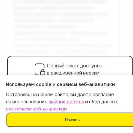
Полный текст доступен
в расширенной версии
Используем cookie и сервисы веб-аналитики
Оплатить 449 р.
Оставаясь на нашем сайте, вы даете согласие
Итог:
449
р.
на использование
файлов cookies
и сбор данных
системами веб-аналитики
Глава 3. Практические аспекты
Оплатить
Принять
организации и управления
координируемой службой и