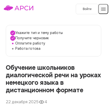
Войти
Создать работу
Укажите тип и тему работы
Получите черновик
Оплатите работу
Темы работ
Работа готова
О сервисе
Обучение школьников
Контакты
О компании
диалогической речи на уроках
Наши гарантии
немецкого языка в
Порядок оплаты
дистанционном формате
Вопросы и ответы
22 декабря 2025
4
Отзывы