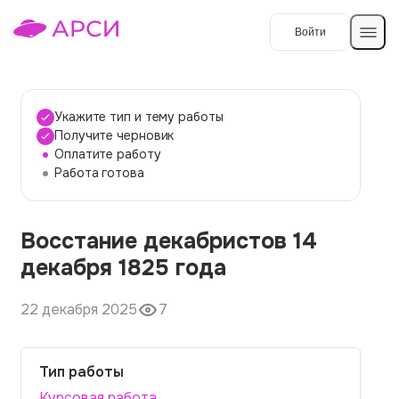
Войти
Создать работу
Укажите тип и тему работы
Получите черновик
Оплатите работу
Темы работ
Работа готова
О сервисе
Восстание декабристов 14
Контакты
О компании
декабря 1825 года
Наши гарантии
22 декабря 2025
7
Порядок оплаты
Вопросы и ответы
Тип работы
Отзывы
Курсовая работа