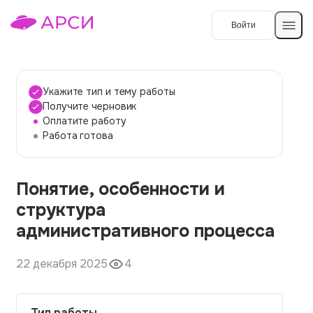
Войти
Создать работу
Укажите тип и тему работы
Получите черновик
Оплатите работу
Темы работ
Работа готова
О сервисе
Понятие, особенности и
Контакты
О компании
структура
Наши гарантии
административного процесса
Порядок оплаты
22 декабря 2025
4
Вопросы и ответы
Отзывы
Тип работы