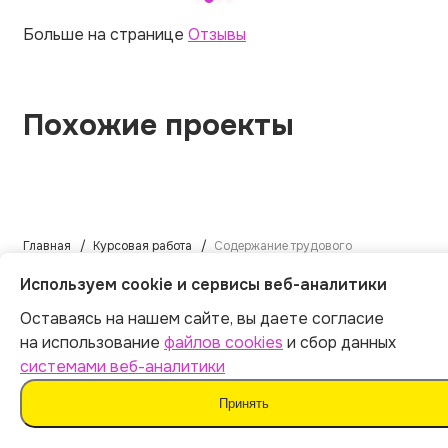
Больше на странице
Отзывы
Похожие проекты
Главная
Курсовая работа
Содержание трудового
договора в правовом аспекте
Используем cookie и сервисы веб-аналитики
Оставаясь на нашем сайте, вы даете согласие
на использование
файлов cookies
и сбор данных
О сервисе
Контакты
системами веб-аналитики
Принять
О компании
client@arcy.ru