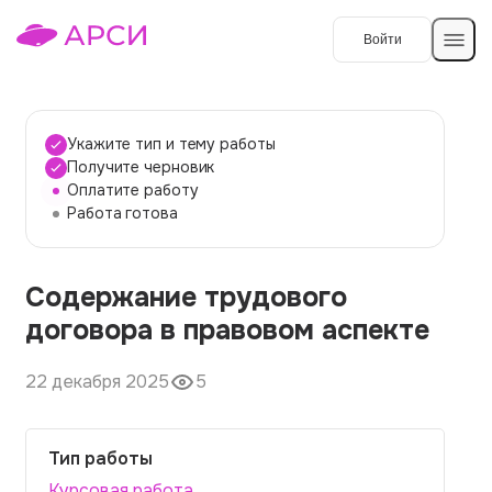
Войти
Создать работу
Укажите тип и тему работы
Получите черновик
Оплатите работу
Темы работ
Работа готова
О сервисе
Содержание трудового
Контакты
О компании
договора в правовом аспекте
Наши гарантии
22 декабря 2025
5
Порядок оплаты
Вопросы и ответы
Тип работы
Отзывы
Курсовая работа