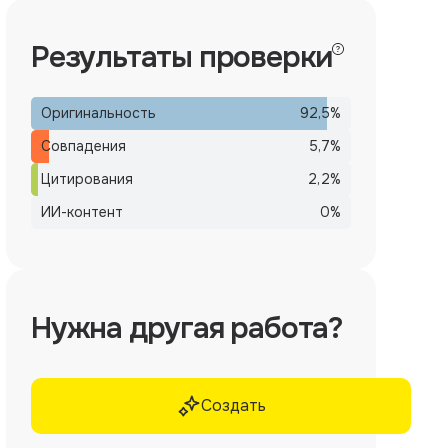
Результаты проверки
Оригинальность
92,5
%
Совпадения
5,7
%
Цитирования
2,2
%
ИИ-контент
0
%
Нужна другая работа?
Создать