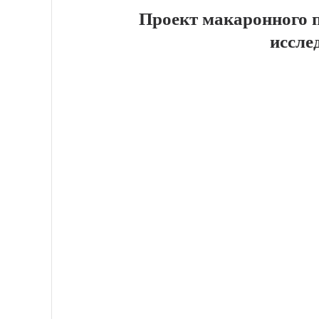
Проект макаронного п
иссле