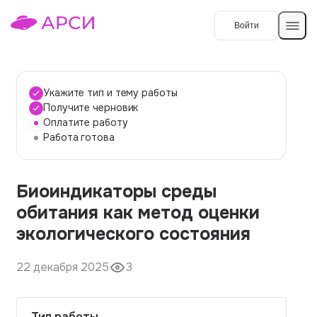
Войти
Создать работу
Укажите тип и тему работы
Получите черновик
Оплатите работу
Темы работ
Работа готова
О сервисе
Биоиндикаторы среды
Контакты
О компании
обитания как метод оценки
Наши гарантии
экологического состояния
Порядок оплаты
22 декабря 2025
3
Вопросы и ответы
Отзывы
Тип работы