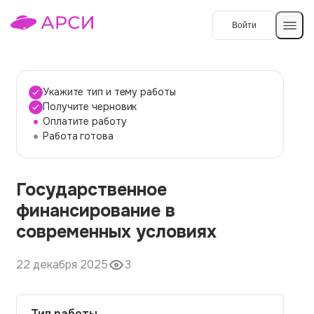
Войти
Создать работу
Укажите тип и тему работы
Получите черновик
Оплатите работу
Темы работ
Работа готова
О сервисе
Государственное
Контакты
О компании
финансирование в
Наши гарантии
современных условиях
Порядок оплаты
22 декабря 2025
3
Вопросы и ответы
Отзывы
Тип работы