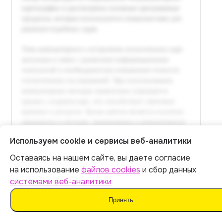
Используем cookie и сервисы веб-аналитики
Оставаясь на нашем сайте, вы даете согласие
Итог:
449
р.
на использование
файлов cookies
и сбор данных
системами веб-аналитики
Оплатить
Принять
Полный текст доступен