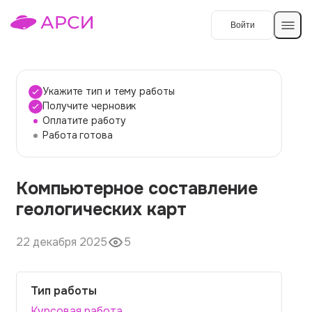
Войти
Создать работу
Укажите тип и тему работы
Получите черновик
Оплатите работу
Темы работ
Работа готова
О сервисе
Компьютерное составление
Контакты
О компании
геологических карт
Наши гарантии
22 декабря 2025
5
Порядок оплаты
Вопросы и ответы
Тип работы
Отзывы
Курсовая работа