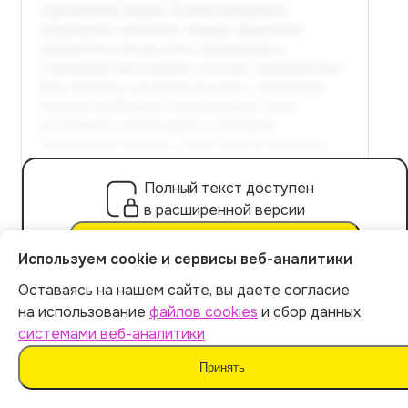
Полный текст доступен
в расширенной версии
Оплатить 449 р.
Используем cookie и сервисы веб-аналитики
Оставаясь на нашем сайте, вы даете согласие
Итог:
449
р.
на использование
файлов cookies
и сбор данных
системами веб-аналитики
Внедрение систем автоматизации учета
расчетов с подотчетными лицами
Оплатить
Принять