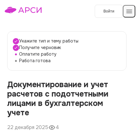
Войти
Создать работу
Укажите тип и тему работы
Получите черновик
Оплатите работу
Темы работ
Работа готова
О сервисе
Документирование и учет
Контакты
О компании
расчетов с подотчетными
Наши гарантии
лицами в бухгалтерском
Порядок оплаты
учете
Вопросы и ответы
22 декабря 2025
4
Отзывы