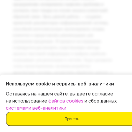
Используем cookie и сервисы веб-аналитики
Оставаясь на нашем сайте, вы даете согласие
Итог:
449
р.
на использование
файлов cookies
и сбор данных
системами веб-аналитики
Полный текст доступен
Оплатить
Принять
в расширенной версии