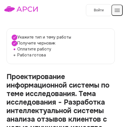
Войти
Создать работу
Укажите тип и тему работы
Получите черновик
Оплатите работу
Темы работ
Работа готова
О сервисе
Проектирование
Контакты
О компании
информационной системы по
Наши гарантии
теме исследования. Тема
Порядок оплаты
исследования - Разработка
интеллектуальной системы
Вопросы и ответы
анализа отзывов клиентов с
Отзывы