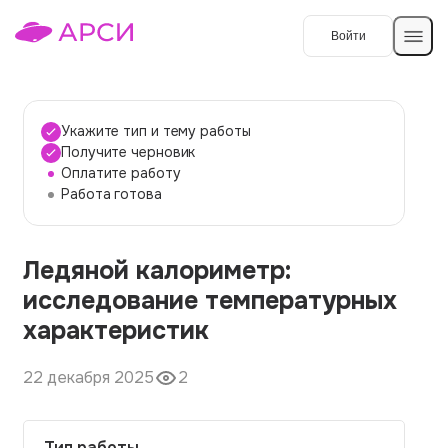
Войти
Создать работу
Укажите тип и тему работы
Получите черновик
Оплатите работу
Темы работ
Работа готова
О сервисе
Ледяной калориметр:
Контакты
О компании
исследование температурных
Наши гарантии
характеристик
Порядок оплаты
22 декабря 2025
2
Вопросы и ответы
Отзывы
Тип работы