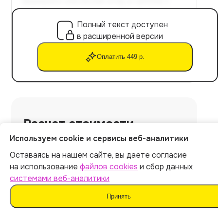
Полный текст доступен
в расширенной версии
Оплатить 449 р.
Расчет стоимости
Используем cookie и сервисы веб-аналитики
Экспорт файла в Word
Оставаясь на нашем сайте, вы даете согласие
Уникальность текста: от 90%
на использование
файлов cookies
и сбор данных
Не обнаруживается ИИ-детекторами
системами веб-аналитики
Готовая курсовая работа за 5 минут
Принять
Скрыть работу
+
69
р.