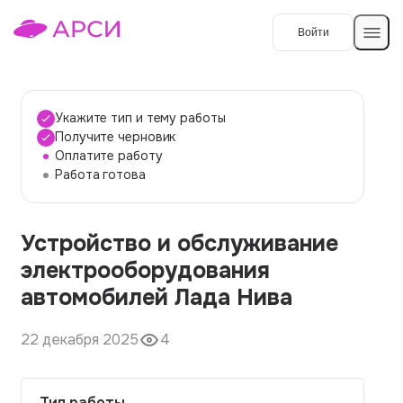
Войти
Создать работу
Укажите тип и тему работы
Получите черновик
Оплатите работу
Темы работ
Работа готова
О сервисе
Устройство и обслуживание
Контакты
О компании
электрооборудования
Наши гарантии
автомобилей Лада Нива
Порядок оплаты
22 декабря 2025
4
Вопросы и ответы
Отзывы
Тип работы