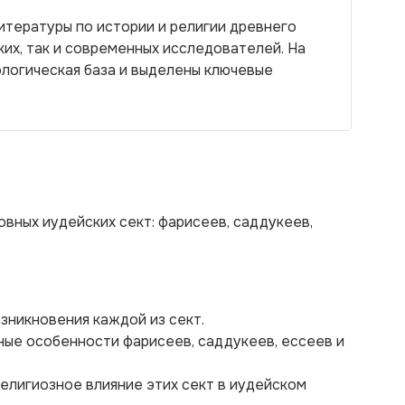
итературы по истории и религии древнего
ких, так и современных исследователей. На
логическая база и выделены ключевые
вных иудейских сект: фарисеев, саддукеев,
озникновения каждой из сект.
ные особенности фарисеев, саддукеев, ессеев и
религиозное влияние этих сект в иудейском