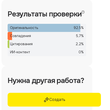
Результаты проверки
Оригинальность
92,5
%
Совпадения
5,7
%
Цитирования
2,2
%
ИИ-контент
0
%
Нужна другая работа?
Создать