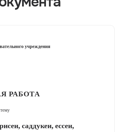
окумента
вательного учреждения
Я РАБОТА
 тему
исеи, саддукеи, ессеи,