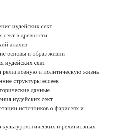
ения иудейских сект
 сект в древности
кий анализ
кие основы и образ жизни
ия иудейских сект
на религиозную и политическую жизнь
нние структуры ессеев
сторические данные
ения иудейских сект
етации источников о фарисеях и
в культурологических и религиозных