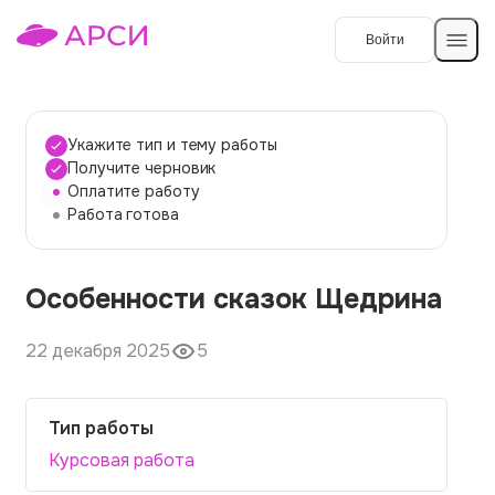
Войти
Создать работу
Укажите тип и тему работы
Получите черновик
Оплатите работу
Темы работ
Работа готова
О сервисе
Особенности сказок Щедрина
Контакты
О компании
Наши гарантии
22 декабря 2025
5
Порядок оплаты
Тип работы
Вопросы и ответы
Курсовая работа
Отзывы