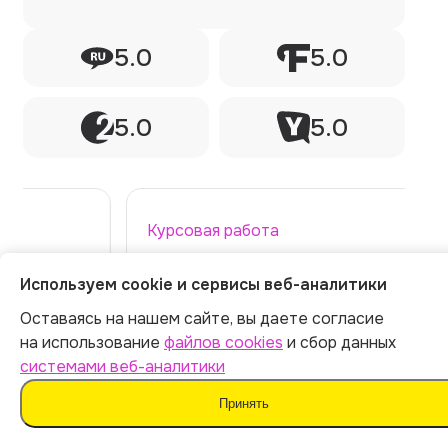
5.0
5.0
5.0
5.0
Курсовая работа
Используем cookie и сервисы веб-аналитики
Делал тут курсовую работу через ии по
Оставаясь на нашем сайте, вы даете согласие
философии. Тема сложная. Боялся, что
на использование
файлов cookies
и сбор данных
нейросеть начнет нести чушь. Но нет!
системами веб-аналитики
Работа вышла глубокой, логичной.
Преподаватель был впечатлен.
Принять
Илья